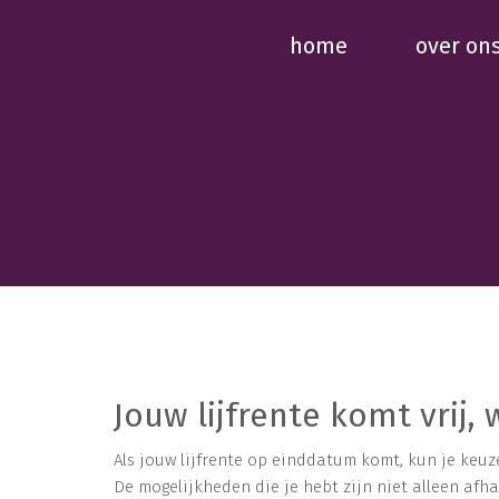
home
over on
Jouw lijfrente komt vrij,
Als jouw lijfrente op einddatum komt, kun je keuz
De mogelijkheden die je hebt zijn niet alleen afh