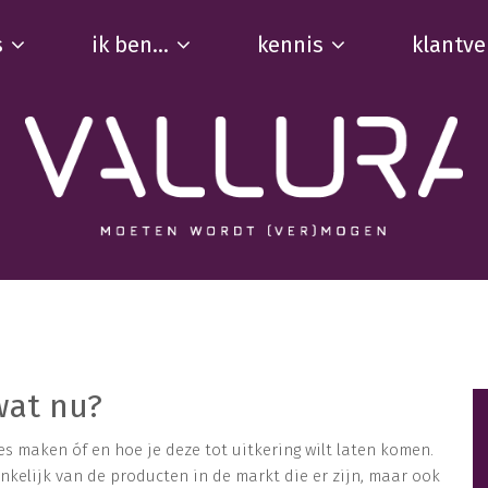
s
ik ben...
kennis
klantve
 wat nu?
es maken óf en hoe je deze tot uitkering wilt laten komen.
ankelijk van de producten in de markt die er zijn, maar ook