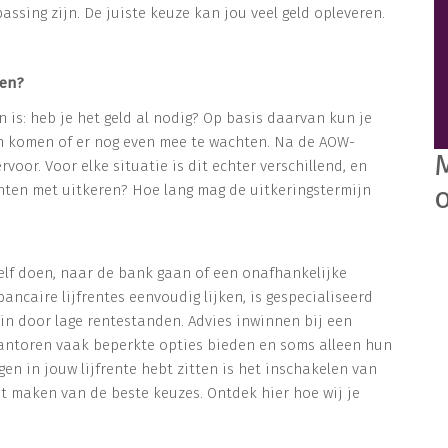
passing zijn. De juiste keuze kan jou veel geld opleveren.
oen?
n is: heb je het geld al nodig? Op basis daarvan kun je
ten komen of er nog even mee te wachten. Na de AOW-
rvoor. Voor elke situatie is dit echter verschillend, en
hten met uitkeren? Hoe lang mag de uitkeringstermijn
 zelf doen, naar de bank gaan of een onafhankelijke
ancaire lijfrentes eenvoudig lijken, is gespecialiseerd
rein door lage rentestanden. Advies inwinnen bij een
kantoren vaak beperkte opties bieden en soms alleen hun
en in jouw lijfrente hebt zitten is het inschakelen van
t maken van de beste keuzes. Ontdek hier hoe wij je