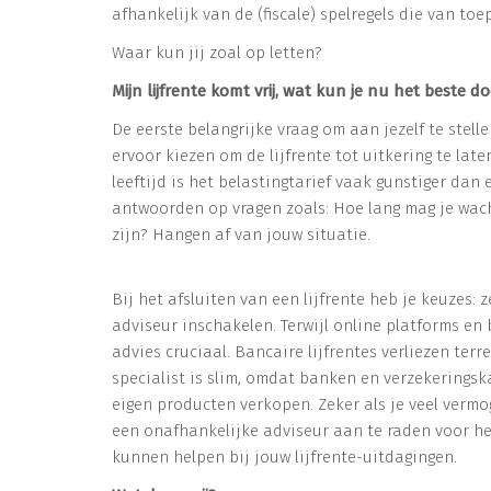
afhankelijk van de (fiscale) spelregels die van toe
Waar kun jij zoal op letten?
Mijn lijfrente komt vrij, wat kun je nu het beste d
De eerste belangrijke vraag om aan jezelf te stelle
ervoor kiezen om de lijfrente tot uitkering te la
leeftijd is het belastingtarief vaak gunstiger dan e
antwoorden op vragen zoals: Hoe lang mag je wac
zijn? Hangen af van jouw situatie.
Bij het afsluiten van een lijfrente heb je keuzes:
adviseur inschakelen. Terwijl online platforms en b
advies cruciaal. Bancaire lijfrentes verliezen ter
specialist is slim, omdat banken en verzekerings
eigen producten verkopen. Zeker als je veel vermog
een onafhankelijke adviseur aan te raden voor he
kunnen helpen bij jouw lijfrente-uitdagingen.