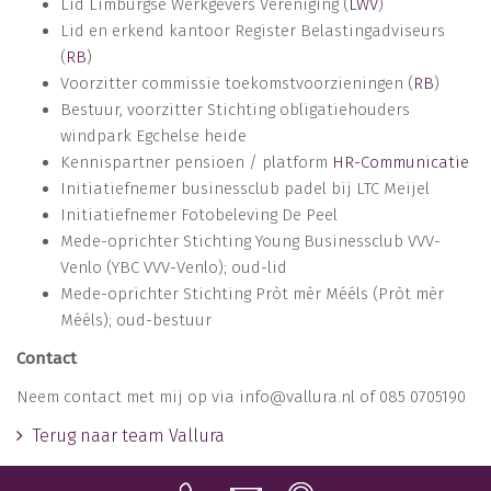
Lid Limburgse Werkgevers Vereniging (
LWV
)
Lid en erkend kantoor Register Belastingadviseurs
(
RB
)
Voorzitter commissie toekomstvoorzieningen (
RB
)
Bestuur, voorzitter Stichting obligatiehouders
windpark Egchelse heide
Kennispartner pensioen / platform
HR-Communicatie
Initiatiefnemer businessclub padel bij LTC Meijel
Initiatiefnemer Fotobeleving De Peel
Mede-oprichter Stichting Young Businessclub VVV-
Venlo (YBC VVV-Venlo); oud-lid
Mede-oprichter Stichting Pròt mèr Mééls (Pròt mèr
Mééls); oud-bestuur
Contact
Neem contact met mij op via info@vallura.nl of 085 0705190
Terug naar team Vallura