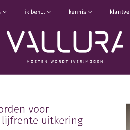
s
ik ben...
kennis
klantve
orden voor
lijfrente uitkering