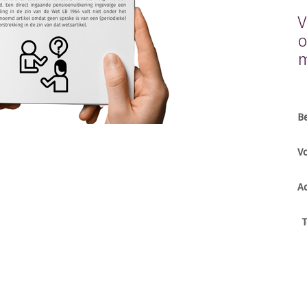
V
o
m
B
V
A