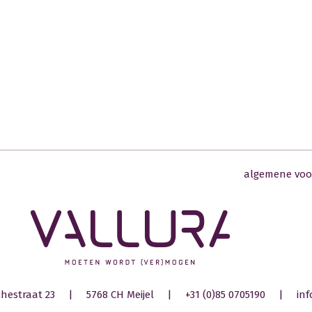
algemene vo
chestraat 23
|
5768 CH Meijel
|
+31 (0)85 0705190
|
inf