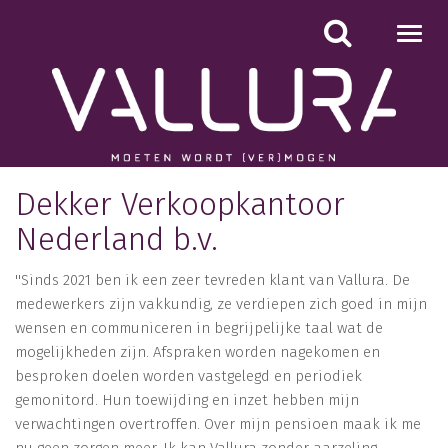
Toggl
navig
Dekker Verkoopkantoor
Nederland b.v.
''Sinds 2021 ben ik een zeer tevreden klant van Vallura. De
medewerkers zijn vakkundig, ze verdiepen zich goed in mijn
wensen en communiceren in begrijpelijke taal wat de
mogelijkheden zijn. Afspraken worden nagekomen en
besproken doelen worden vastgelegd en periodiek
gemonitord. Hun toewijding en inzet hebben mijn
verwachtingen overtroffen. Over mijn pensioen maak ik me
nu geen zorgen meer. Ik kan Vallura zonder aarzeling